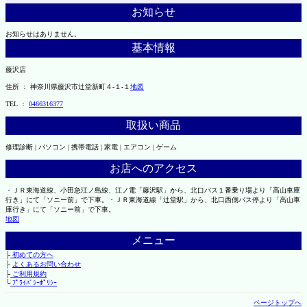
お知らせ
お知らせはありません。
基本情報
藤沢店
住所 ： 神奈川県藤沢市辻堂新町４-１-１
地図
TEL ：
0466316377
取扱い商品
修理診断 | パソコン | 携帯電話 | 家電 | エアコン | ゲーム
お店へのアクセス
・ＪＲ東海道線、小田急江ノ島線、江ノ電「藤沢駅」から、北口バス１番乗り場より「高山車庫
行き」にて「ソニー前」で下車。・ＪＲ東海道線「辻堂駅」から、北口西側バス停より「高山車
庫行き」にて「ソニー前」で下車。
地図
メニュー
├
初めての方へ
├
よくあるお問い合わせ
├
ご利用規約
└
ﾌﾟﾗｲﾊﾞｼｰﾎﾟﾘｼｰ
ページトップへ