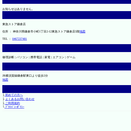
お知らせはありません。
東急ストア鎌倉店
住所 ： 神奈川県鎌倉市小町1丁目2-12東急ストア鎌倉店5階
地図
TEL ：
0467237481
修理診断 | パソコン | 携帯電話 | 家電 | エアコン | ゲーム
JR横須賀線鎌倉駅東口より徒歩2分
地図
├
初めての方へ
├
よくあるお問い合わせ
├
ご利用規約
└
ﾌﾟﾗｲﾊﾞｼｰﾎﾟﾘｼｰ