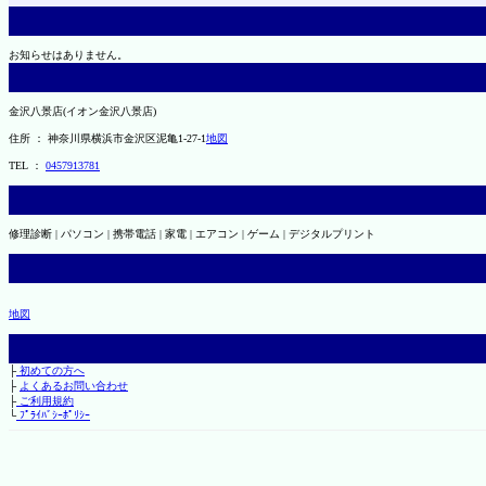
お知らせはありません。
金沢八景店(イオン金沢八景店)
住所 ： 神奈川県横浜市金沢区泥亀1-27-1
地図
TEL ：
0457913781
修理診断 | パソコン | 携帯電話 | 家電 | エアコン | ゲーム | デジタルプリント
地図
├
初めての方へ
├
よくあるお問い合わせ
├
ご利用規約
└
ﾌﾟﾗｲﾊﾞｼｰﾎﾟﾘｼｰ