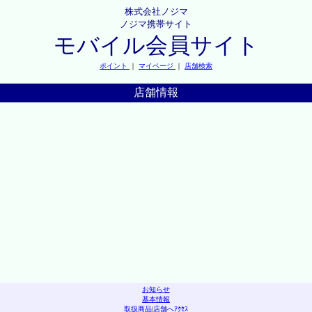
株式会社ノジマ
ノジマ携帯サイト
モバイル会員サイト
ポイント
｜
マイページ
｜
店舗検索
店舗情報
お知らせ
基本情報
取扱商品
|
店舗へｱｸｾｽ