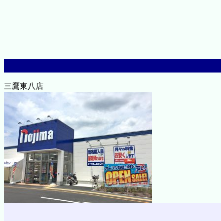
三鷹東八店