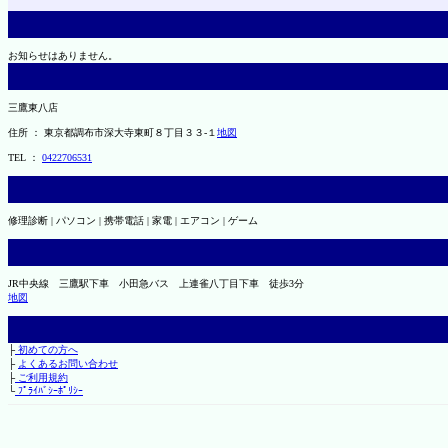
お知らせはありません。
三鷹東八店
住所 ： 東京都調布市深大寺東町８丁目３３-１
地図
TEL ：
0422706531
修理診断 | パソコン | 携帯電話 | 家電 | エアコン | ゲーム
JR中央線 三鷹駅下車 小田急バス 上連雀八丁目下車 徒歩3分
地図
├
初めての方へ
├
よくあるお問い合わせ
├
ご利用規約
└
ﾌﾟﾗｲﾊﾞｼｰﾎﾟﾘｼｰ