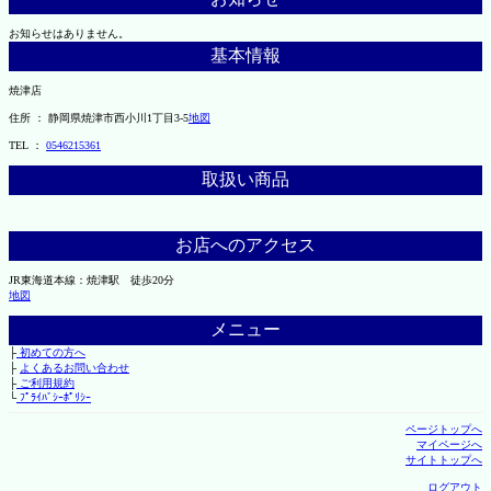
お知らせはありません。
基本情報
焼津店
住所 ： 静岡県焼津市西小川1丁目3-5
地図
TEL ：
0546215361
取扱い商品
お店へのアクセス
JR東海道本線：焼津駅 徒歩20分
地図
メニュー
├
初めての方へ
├
よくあるお問い合わせ
├
ご利用規約
└
ﾌﾟﾗｲﾊﾞｼｰﾎﾟﾘｼｰ
ページトップへ
マイページへ
サイトトップへ
ログアウト