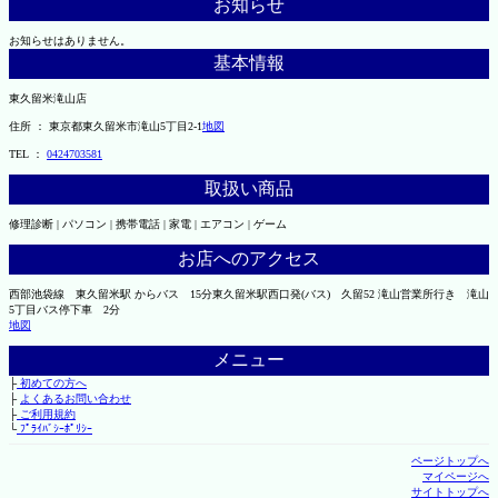
お知らせ
お知らせはありません。
基本情報
東久留米滝山店
住所 ： 東京都東久留米市滝山5丁目2-1
地図
TEL ：
0424703581
取扱い商品
修理診断 | パソコン | 携帯電話 | 家電 | エアコン | ゲーム
お店へのアクセス
西部池袋線 東久留米駅 からバス 15分東久留米駅西口発(バス) 久留52 滝山営業所行き 滝山
5丁目バス停下車 2分
地図
メニュー
├
初めての方へ
├
よくあるお問い合わせ
├
ご利用規約
└
ﾌﾟﾗｲﾊﾞｼｰﾎﾟﾘｼｰ
ページトップへ
マイページへ
サイトトップへ