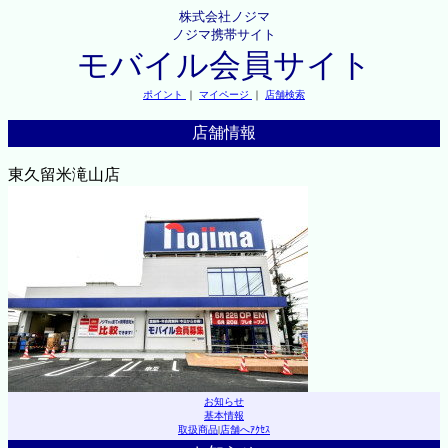
株式会社ノジマ
ノジマ携帯サイト
モバイル会員サイト
ポイント
｜
マイページ
｜
店舗検索
店舗情報
東久留米滝山店
お知らせ
基本情報
取扱商品
|
店舗へｱｸｾｽ