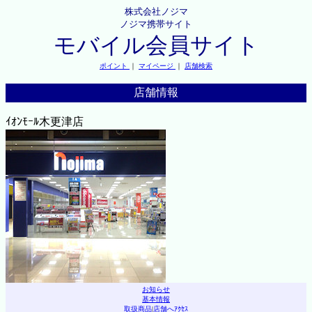
株式会社ノジマ
ノジマ携帯サイト
モバイル会員サイト
ポイント
｜
マイページ
｜
店舗検索
店舗情報
ｲｵﾝﾓｰﾙ木更津店
お知らせ
基本情報
取扱商品
|
店舗へｱｸｾｽ