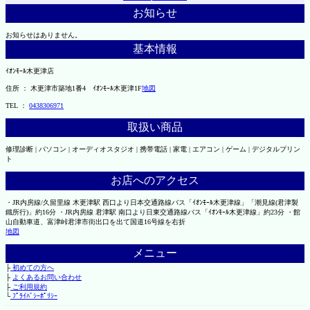
お知らせ
お知らせはありません。
基本情報
ｲｵﾝﾓｰﾙ木更津店
住所 ： 木更津市築地1番4 ｲｵﾝﾓｰﾙ木更津1F
地図
TEL ：
0438306971
取扱い商品
修理診断 | パソコン | オーディオスタジオ | 携帯電話 | 家電 | エアコン | ゲーム | デジタルプリン
ト
お店へのアクセス
・JR内房線/久留里線 木更津駅 西口より日本交通路線バス「ｲｵﾝﾓｰﾙ木更津線」「潮見線(君津製
鐵所行)」約16分 ・JR内房線 君津駅 南口より日東交通路線バス「ｲｵﾝﾓｰﾙ木更津線」約23分 ・館
山自動車道、富津峠君津市街出口を出て国道16号線を右折
地図
メニュー
├
初めての方へ
├
よくあるお問い合わせ
├
ご利用規約
└
ﾌﾟﾗｲﾊﾞｼｰﾎﾟﾘｼｰ