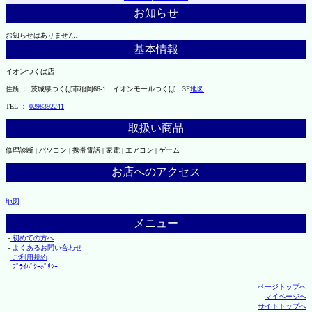
お知らせ
お知らせはありません。
基本情報
イオンつくば店
住所 ： 茨城県つくば市稲岡66-1 イオンモールつくば 3F
地図
TEL ：
0298392241
取扱い商品
修理診断 | パソコン | 携帯電話 | 家電 | エアコン | ゲーム
お店へのアクセス
地図
メニュー
├
初めての方へ
├
よくあるお問い合わせ
├
ご利用規約
└
ﾌﾟﾗｲﾊﾞｼｰﾎﾟﾘｼｰ
ページトップへ
マイページへ
サイトトップへ