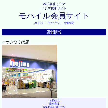
株式会社ノジマ
ノジマ携帯サイト
モバイル会員サイト
ポイント
｜
マイページ
｜
店舗検索
店舗情報
イオンつくば店
お知らせ
基本情報
取扱商品
|
店舗へｱｸｾｽ