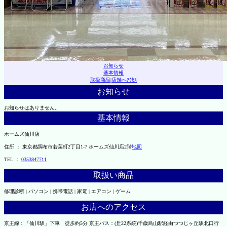
お知らせ
基本情報
取扱商品
|
店舗へｱｸｾｽ
お知らせ
お知らせはありません。
基本情報
ホームズ仙川店
住所 ： 東京都調布市若葉町2丁目1-7 ホームズ仙川店2階
地図
TEL ：
0353847711
取扱い商品
修理診断 | パソコン | 携帯電話 | 家電 | エアコン | ゲーム
お店へのアクセス
京王線：「仙川駅」下車 徒歩約5分 京王バス：(丘22系統)千歳烏山駅経由つつじヶ丘駅北口行