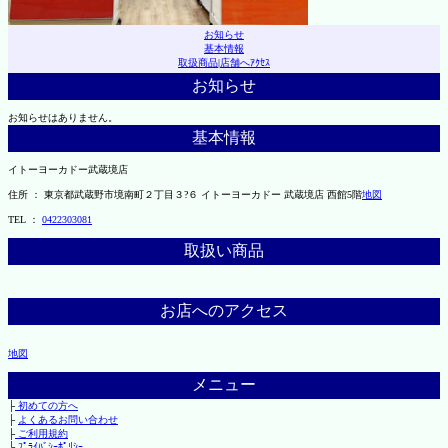
お知らせ
基本情報
取扱商品
|
店舗へｱｸｾｽ
お知らせ
お知らせはありません。
基本情報
イトーヨーカドー武蔵境店
住所 ： 東京都武蔵野市境南町２丁目３?６ イトーヨーカドー 武蔵境店 西館5階
地図
TEL ：
0422303081
取扱い商品
お店へのアクセス
地図
メニュー
├
初めての方へ
├
よくあるお問い合わせ
├
ご利用規約
└
ﾌﾟﾗｲﾊﾞｼｰﾎﾟﾘｼｰ