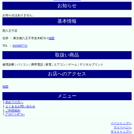
お知らせ
お知らせはありません。
基本情報
西八王子店
住所 ： 東京都八王子市並木町35-1
地図
TEL ：
0426687711
取扱い商品
修理診断 | パソコン | 携帯電話 | 家電 | エアコン | ゲーム | デジタルプリント
お店へのアクセス
地図
メニュー
├
初めての方へ
├
よくあるお問い合わせ
├
ご利用規約
└
ﾌﾟﾗｲﾊﾞｼｰﾎﾟﾘｼｰ
ページトップへ
マイページへ
サイトトップへ