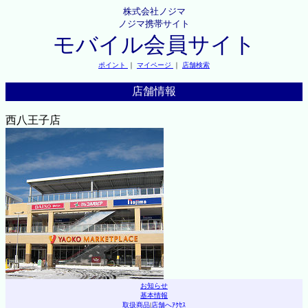
株式会社ノジマ
ノジマ携帯サイト
モバイル会員サイト
ポイント
｜
マイページ
｜
店舗検索
店舗情報
西八王子店
お知らせ
基本情報
取扱商品
|
店舗へｱｸｾｽ