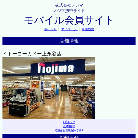
株式会社ノジマ
ノジマ携帯サイト
モバイル会員サイト
ポイント
｜
マイページ
｜
店舗検索
店舗情報
イトーヨーカドー上永谷店
お知らせ
基本情報
取扱商品
|
店舗へｱｸｾｽ
お知らせ