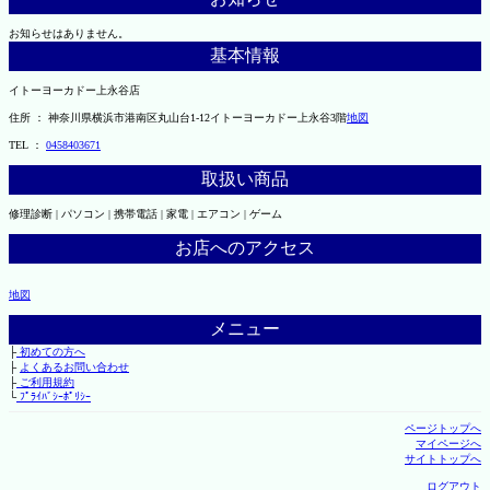
お知らせはありません。
基本情報
イトーヨーカドー上永谷店
住所 ： 神奈川県横浜市港南区丸山台1-12イトーヨーカドー上永谷3階
地図
TEL ：
0458403671
取扱い商品
修理診断 | パソコン | 携帯電話 | 家電 | エアコン | ゲーム
お店へのアクセス
地図
メニュー
├
初めての方へ
├
よくあるお問い合わせ
├
ご利用規約
└
ﾌﾟﾗｲﾊﾞｼｰﾎﾟﾘｼｰ
ページトップへ
マイページへ
サイトトップへ
ログアウト