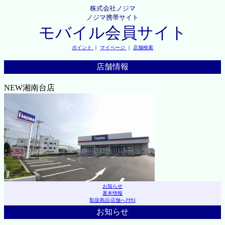
株式会社ノジマ
ノジマ携帯サイト
モバイル会員サイト
ポイント
｜
マイページ
｜
店舗検索
店舗情報
NEW湘南台店
お知らせ
基本情報
取扱商品
|
店舗へｱｸｾｽ
お知らせ