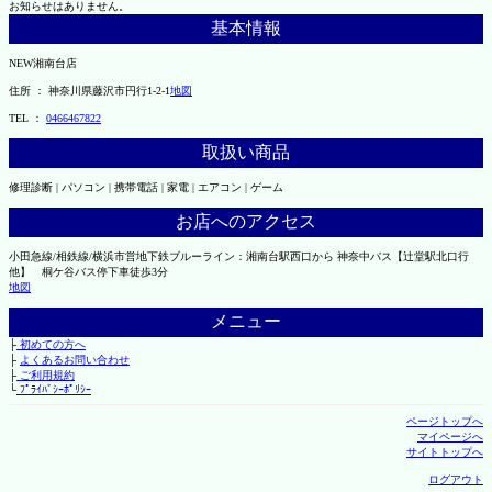
お知らせはありません。
基本情報
NEW湘南台店
住所 ： 神奈川県藤沢市円行1-2-1
地図
TEL ：
0466467822
取扱い商品
修理診断 | パソコン | 携帯電話 | 家電 | エアコン | ゲーム
お店へのアクセス
小田急線/相鉄線/横浜市営地下鉄ブルーライン：湘南台駅西口から 神奈中バス【辻堂駅北口行
他】 桐ケ谷バス停下車徒歩3分
地図
メニュー
├
初めての方へ
├
よくあるお問い合わせ
├
ご利用規約
└
ﾌﾟﾗｲﾊﾞｼｰﾎﾟﾘｼｰ
ページトップへ
マイページへ
サイトトップへ
ログアウト