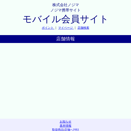
株式会社ノジマ
ノジマ携帯サイト
モバイル会員サイト
ポイント
｜
マイページ
｜
店舗検索
店舗情報
お知らせ
基本情報
取扱商品
|
店舗へｱｸｾｽ