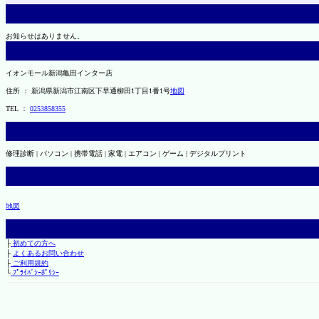
お知らせはありません。
イオンモール新潟亀田インター店
住所 ： 新潟県新潟市江南区下早通柳田1丁目1番1号
地図
TEL ：
0253858355
修理診断 | パソコン | 携帯電話 | 家電 | エアコン | ゲーム | デジタルプリント
地図
├
初めての方へ
├
よくあるお問い合わせ
├
ご利用規約
└
ﾌﾟﾗｲﾊﾞｼｰﾎﾟﾘｼｰ