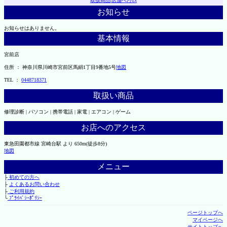
取扱商品
|
店舗へｱｸｾｽ
お知らせ
お知らせはありません。
基本情報
宮前店
住所 ： 神奈川県川崎市宮前区馬絹1丁目9番地5号
地図
TEL ：
0448718371
取扱い商品
修理診断 | パソコン | 携帯電話 | 家電 | エアコン | ゲーム
お店へのアクセス
東急田園都市線 宮崎台駅 より 650m(徒歩8分)
地図
メニュー
├
初めての方へ
├
よくあるお問い合わせ
├
ご利用規約
└
ﾌﾟﾗｲﾊﾞｼｰﾎﾟﾘｼｰ
ページトップへ
マイページへ
サイトトップへ