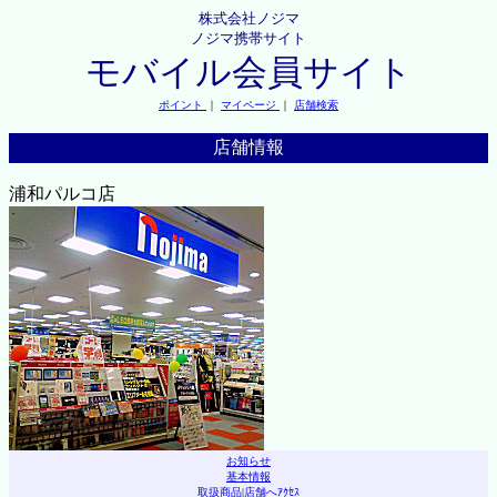
株式会社ノジマ
ノジマ携帯サイト
モバイル会員サイト
ポイント
｜
マイページ
｜
店舗検索
店舗情報
浦和パルコ店
お知らせ
基本情報
取扱商品
|
店舗へｱｸｾｽ