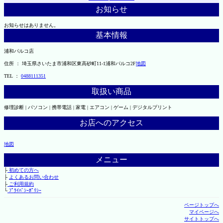
お知らせ
お知らせはありません。
基本情報
浦和パルコ店
住所 ： 埼玉県さいたま市浦和区東高砂町11-1浦和パルコ2F
地図
TEL ：
0488111351
取扱い商品
修理診断 | パソコン | 携帯電話 | 家電 | エアコン | ゲーム | デジタルプリント
お店へのアクセス
地図
メニュー
├
初めての方へ
├
よくあるお問い合わせ
├
ご利用規約
└
ﾌﾟﾗｲﾊﾞｼｰﾎﾟﾘｼｰ
ページトップへ
マイページへ
サイトトップへ