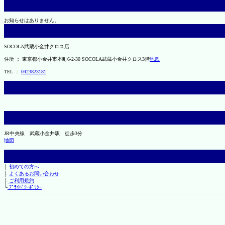
お知らせはありません。
SOCOLA武蔵小金井クロス店
住所 ： 東京都小金井市本町6-2-30 SOCOLA武蔵小金井クロス3階
地図
TEL ：
0423823181
JR中央線 武蔵小金井駅 徒歩3分
地図
├
初めての方へ
├
よくあるお問い合わせ
├
ご利用規約
└
ﾌﾟﾗｲﾊﾞｼｰﾎﾟﾘｼｰ