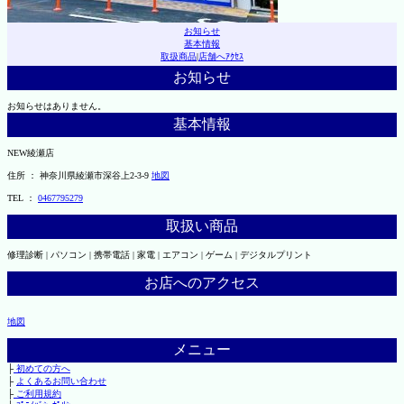
お知らせ
基本情報
取扱商品
|
店舗へｱｸｾｽ
お知らせ
お知らせはありません。
基本情報
NEW綾瀬店
住所 ： 神奈川県綾瀬市深谷上2-3-9
地図
TEL ：
0467795279
取扱い商品
修理診断 | パソコン | 携帯電話 | 家電 | エアコン | ゲーム | デジタルプリント
お店へのアクセス
地図
メニュー
├
初めての方へ
├
よくあるお問い合わせ
├
ご利用規約