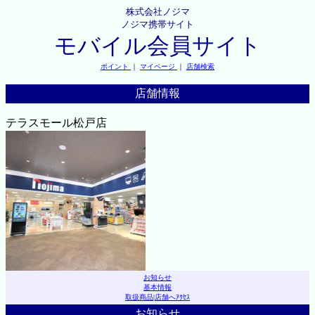
株式会社ノジマ
ノジマ携帯サイト
モバイル会員サイト
ポイント
｜
マイページ
｜
店舗検索
店舗情報
テラスモール松戸店
お知らせ
基本情報
取扱商品
|
店舗へｱｸｾｽ
お知らせ