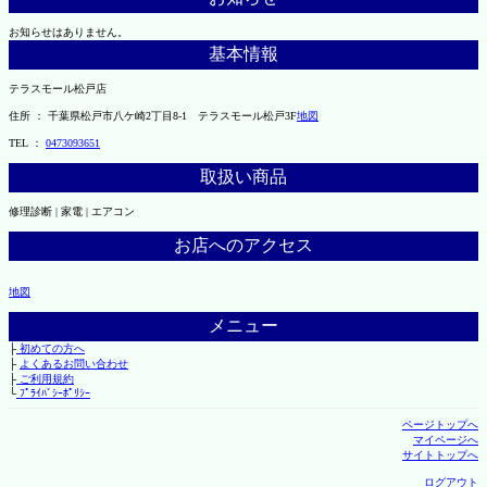
お知らせはありません。
基本情報
テラスモール松戸店
住所 ： 千葉県松戸市八ケ崎2丁目8-1 テラスモール松戸3F
地図
TEL ：
0473093651
取扱い商品
修理診断 | 家電 | エアコン
お店へのアクセス
地図
メニュー
├
初めての方へ
├
よくあるお問い合わせ
├
ご利用規約
└
ﾌﾟﾗｲﾊﾞｼｰﾎﾟﾘｼｰ
ページトップへ
マイページへ
サイトトップへ
ログアウト