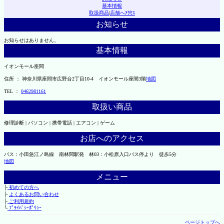
基本情報
取扱商品
|
店舗へｱｸｾｽ
お知らせ
お知らせはありません。
基本情報
イオンモール座間
住所 ： 神奈川県座間市広野台2丁目10-4 イオンモール座間3階
地図
TEL ：
0462981161
取扱い商品
修理診断 | パソコン | 携帯電話 | エアコン | ゲーム
お店へのアクセス
バス：小田急江ノ島線 南林間駅発 林03：小松原入口バス停より 徒歩5分
地図
メニュー
├
初めての方へ
├
よくあるお問い合わせ
├
ご利用規約
└
ﾌﾟﾗｲﾊﾞｼｰﾎﾟﾘｼｰ
ページトップへ