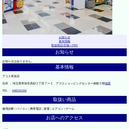
お知らせ
基本情報
取扱商品
|
店舗へｱｸｾｽ
お知らせ
お知らせはありません。
基本情報
アコス草加店
住所 ： 埼玉県草加市高砂２丁目７ー１ アコスショッピングセンター南館５階
地図
TEL ：
0489205360
取扱い商品
修理診断 | パソコン | 携帯電話 | 家電 | エアコン | ゲーム
お店へのアクセス