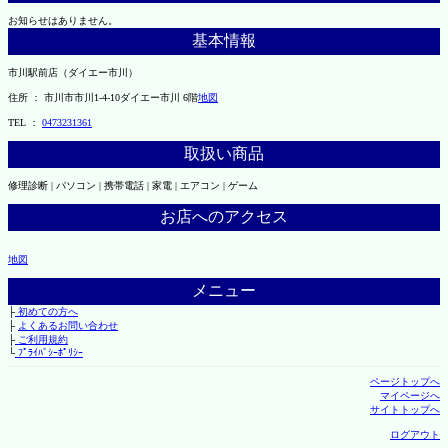
お知らせはありません。
基本情報
市川駅前店（ダイエー市川）
住所 ： 市川市市川1-4-10ダイエー市川 6階
地図
TEL ：
0473231361
取扱い商品
修理診断 | パソコン | 携帯電話 | 家電 | エアコン | ゲーム
お店へのアクセス
地図
メニュー
├
初めての方へ
├
よくあるお問い合わせ
├
ご利用規約
└
ﾌﾟﾗｲﾊﾞｼｰﾎﾟﾘｼｰ
ページトップへ
マイページへ
サイトトップへ
ログアウト