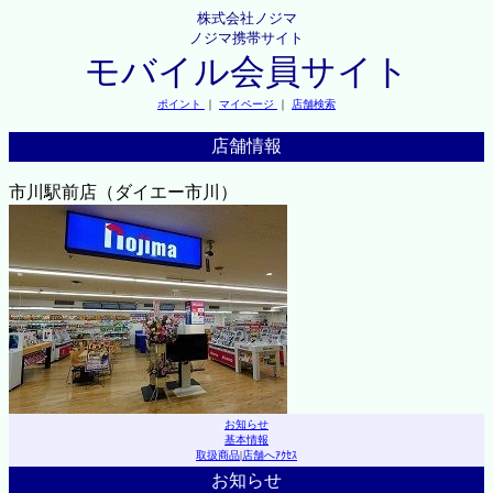
株式会社ノジマ
ノジマ携帯サイト
モバイル会員サイト
ポイント
｜
マイページ
｜
店舗検索
店舗情報
市川駅前店（ダイエー市川）
お知らせ
基本情報
取扱商品
|
店舗へｱｸｾｽ
お知らせ