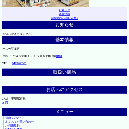
お知らせ
基本情報
取扱商品
|
店舗へｱｸｾｽ
お知らせ
お知らせはありません。
基本情報
ラスカ平塚店
住所 ： 平塚市宝町１－１ ラスカ平塚 4階
地図
TEL ：
0463205581
取扱い商品
お店へのアクセス
JR線 平塚駅直結
地図
メニュー
├
初めての方へ
├
よくあるお問い合わせ
├
ご利用規約