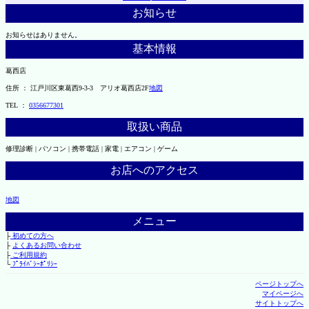
お知らせ
お知らせはありません。
基本情報
葛西店
住所 ： 江戸川区東葛西9-3-3 アリオ葛西店2F
地図
TEL ：
0356677301
取扱い商品
修理診断 | パソコン | 携帯電話 | 家電 | エアコン | ゲーム
お店へのアクセス
地図
メニュー
├
初めての方へ
├
よくあるお問い合わせ
├
ご利用規約
└
ﾌﾟﾗｲﾊﾞｼｰﾎﾟﾘｼｰ
ページトップへ
マイページへ
サイトトップへ