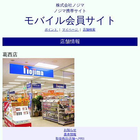
株式会社ノジマ
ノジマ携帯サイト
モバイル会員サイト
ポイント
｜
マイページ
｜
店舗検索
店舗情報
葛西店
お知らせ
基本情報
取扱商品
|
店舗へｱｸｾｽ