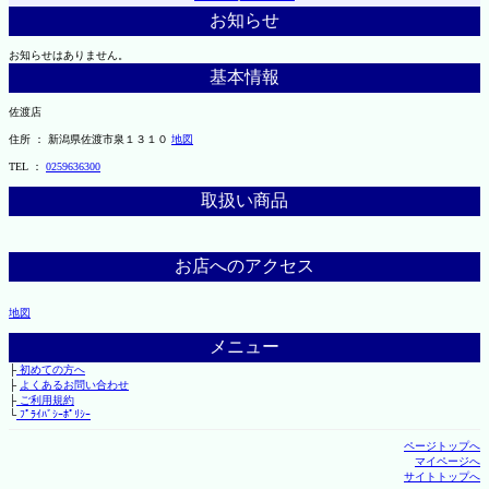
お知らせ
お知らせはありません。
基本情報
佐渡店
住所 ： 新潟県佐渡市泉１３１０
地図
TEL ：
0259636300
取扱い商品
お店へのアクセス
地図
メニュー
├
初めての方へ
├
よくあるお問い合わせ
├
ご利用規約
└
ﾌﾟﾗｲﾊﾞｼｰﾎﾟﾘｼｰ
ページトップへ
マイページへ
サイトトップへ