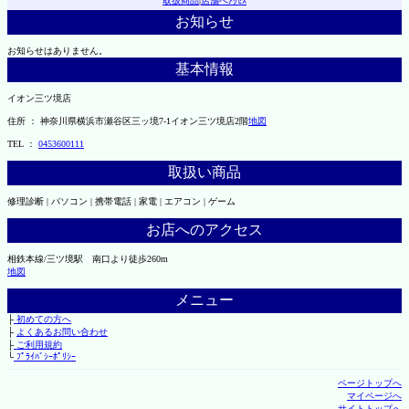
取扱商品
|
店舗へｱｸｾｽ
お知らせ
お知らせはありません。
基本情報
イオン三ツ境店
住所 ： 神奈川県横浜市瀬谷区三ッ境7-1イオン三ツ境店2階
地図
TEL ：
0453600111
取扱い商品
修理診断 | パソコン | 携帯電話 | 家電 | エアコン | ゲーム
お店へのアクセス
相鉄本線/三ツ境駅 南口より徒歩260m
地図
メニュー
├
初めての方へ
├
よくあるお問い合わせ
├
ご利用規約
└
ﾌﾟﾗｲﾊﾞｼｰﾎﾟﾘｼｰ
ページトップへ
マイページへ
サイトトップへ