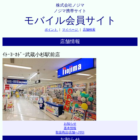
株式会社ノジマ
ノジマ携帯サイト
モバイル会員サイト
ポイント
｜
マイページ
｜
店舗検索
店舗情報
ｲﾄｰﾖｰｶﾄﾞｰ武蔵小杉駅前店
お知らせ
基本情報
取扱商品
|
店舗へｱｸｾｽ
お知らせ