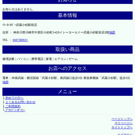
お知らせはありません。
基本情報
ｲﾄｰﾖｰｶﾄﾞｰ武蔵小杉駅前店
住所 ： 神奈川県川崎市中原区小杉町3-420イトーヨーカドー武蔵小杉駅前店5階
地図
TEL ：
0447380611
取扱い商品
修理診断 | パソコン | 携帯電話 | 家電 | エアコン | ゲーム
お店へのアクセス
電車：JR南武線・横須賀線「武蔵小杉駅」南武線口徒歩3分 東急東横線「武蔵小杉駅」徒歩3分
地図
メニュー
├
初めての方へ
├
よくあるお問い合わせ
├
ご利用規約
└
ﾌﾟﾗｲﾊﾞｼｰﾎﾟﾘｼｰ
ページトップへ
マイページへ
サイトトップへ
ログアウト