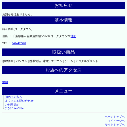
お知らせ
お知らせはありません。
基本情報
鎌ヶ谷店(ヨークタウン)
住所 ： 千葉県鎌ヶ谷東道野辺5-16-38 ヨークタウン2F
地図
TEL ：
0474417481
取扱い商品
修理診断 | パソコン | 携帯電話 | 家電 | エアコン | ゲーム | デジタルプリント
お店へのアクセス
地図
メニュー
├
初めての方へ
├
よくあるお問い合わせ
├
ご利用規約
└
ﾌﾟﾗｲﾊﾞｼｰﾎﾟﾘｼｰ
ページトップへ
マイページへ
サイトトップへ