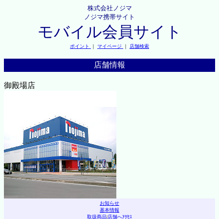
株式会社ノジマ
ノジマ携帯サイト
モバイル会員サイト
ポイント
｜
マイページ
｜
店舗検索
店舗情報
御殿場店
お知らせ
基本情報
取扱商品
|
店舗へｱｸｾｽ