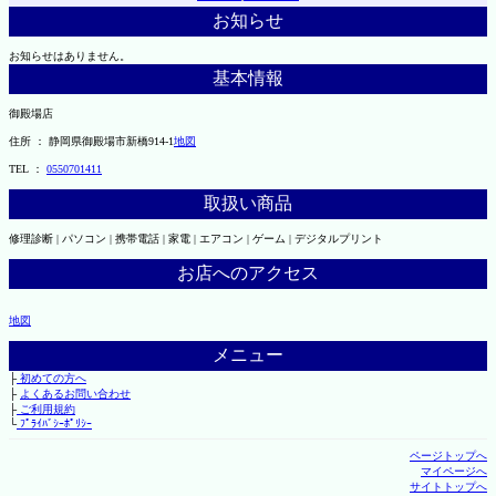
お知らせ
お知らせはありません。
基本情報
御殿場店
住所 ： 静岡県御殿場市新橋914-1
地図
TEL ：
0550701411
取扱い商品
修理診断 | パソコン | 携帯電話 | 家電 | エアコン | ゲーム | デジタルプリント
お店へのアクセス
地図
メニュー
├
初めての方へ
├
よくあるお問い合わせ
├
ご利用規約
└
ﾌﾟﾗｲﾊﾞｼｰﾎﾟﾘｼｰ
ページトップへ
マイページへ
サイトトップへ