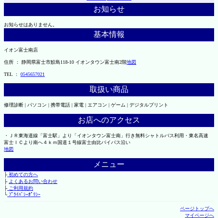
お知らせ
お知らせはありません。
基本情報
イオン富士南店
住所 ： 静岡県富士市鮫島118-10 イオンタウン富士南2階
地図
TEL ：
0545657021
取扱い商品
修理診断 | パソコン | 携帯電話 | 家電 | エアコン | ゲーム | デジタルプリント
お店へのアクセス
・ＪＲ東海道線「富士駅」より「イオンタウン富士南」行き無料シャトルバス利用・東名高速
富士ＩＣより南へ４ｋｍ国道１号線富士由比バイパス沿い
地図
メニュー
├
初めての方へ
├
よくあるお問い合わせ
├
ご利用規約
└
ﾌﾟﾗｲﾊﾞｼｰﾎﾟﾘｼｰ
ページトップへ
マイページへ