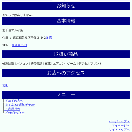
お知らせ
お知らせはありません。
基本情報
北千住マルイ店
住所 ： 東京都足立区千住３-９２
地図
TEL ：
0338887571
取扱い商品
修理診断 | パソコン | 携帯電話 | 家電 | エアコン | ゲーム | デジタルプリント
お店へのアクセス
地図
メニュー
├
初めての方へ
├
よくあるお問い合わせ
├
ご利用規約
└
ﾌﾟﾗｲﾊﾞｼｰﾎﾟﾘｼｰ
ページトップへ
マイページへ
サイトトップへ