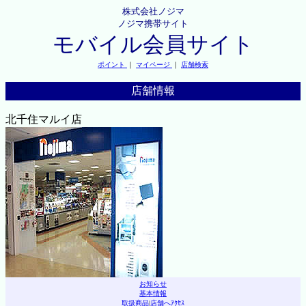
株式会社ノジマ
ノジマ携帯サイト
モバイル会員サイト
ポイント
｜
マイページ
｜
店舗検索
店舗情報
北千住マルイ店
お知らせ
基本情報
取扱商品
|
店舗へｱｸｾｽ