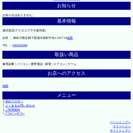
お知らせ
お知らせはありません。
基本情報
湯河原店(アクロスプラザ湯河原)
住所 ： 神奈川県足柄下郡湯河原町中央1-1617-54
地図
TEL ：
0465641688
取扱い商品
修理診断 | パソコン | 携帯電話 | 家電 | エアコン | ゲーム
お店へのアクセス
地図
メニュー
├
初めての方へ
├
よくあるお問い合わせ
├
ご利用規約
└
ﾌﾟﾗｲﾊﾞｼｰﾎﾟﾘｼｰ
ページトップへ
マイページへ
サイトトップへ