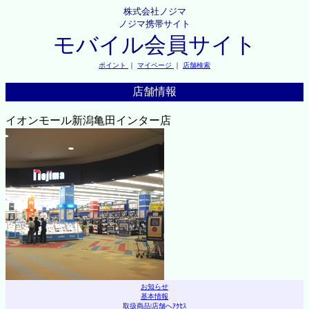
株式会社ノジマ
ノジマ携帯サイト
モバイル会員サイト
ポイント
｜
マイページ
｜
店舗検索
店舗情報
イオンモール新潟亀田インター店
お知らせ
基本情報
取扱商品
|
店舗へｱｸｾｽ