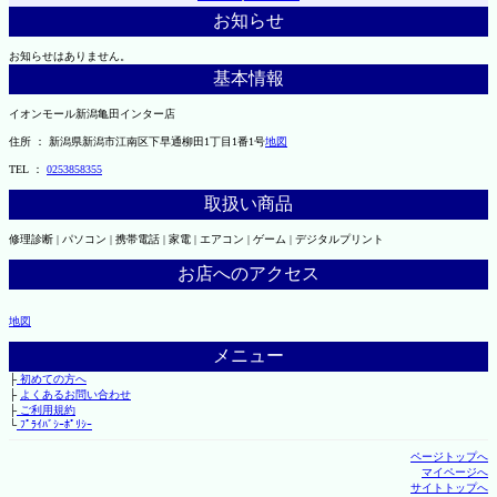
お知らせ
お知らせはありません。
基本情報
イオンモール新潟亀田インター店
住所 ： 新潟県新潟市江南区下早通柳田1丁目1番1号
地図
TEL ：
0253858355
取扱い商品
修理診断 | パソコン | 携帯電話 | 家電 | エアコン | ゲーム | デジタルプリント
お店へのアクセス
地図
メニュー
├
初めての方へ
├
よくあるお問い合わせ
├
ご利用規約
└
ﾌﾟﾗｲﾊﾞｼｰﾎﾟﾘｼｰ
ページトップへ
マイページへ
サイトトップへ