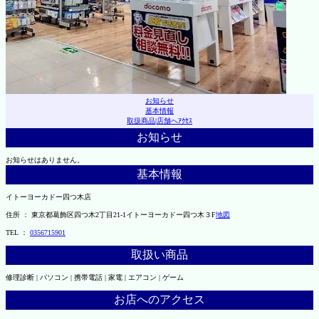
お知らせ
基本情報
取扱商品
|
店舗へｱｸｾｽ
お知らせ
お知らせはありません。
基本情報
イトーヨーカドー四つ木店
住所 ： 東京都葛飾区四つ木2丁目21-1イトーヨーカドー四つ木３F
地図
TEL ：
0356715901
取扱い商品
修理診断 | パソコン | 携帯電話 | 家電 | エアコン | ゲーム
お店へのアクセス