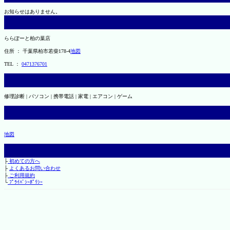
お知らせはありません。
ららぽーと柏の葉店
住所 ： 千葉県柏市若柴178-4
地図
TEL ：
0471376701
修理診断 | パソコン | 携帯電話 | 家電 | エアコン | ゲーム
地図
├
初めての方へ
├
よくあるお問い合わせ
├
ご利用規約
└
ﾌﾟﾗｲﾊﾞｼｰﾎﾟﾘｼｰ