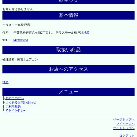
お知らせはありません。
基本情報
テラスモール松戸店
住所 ： 千葉県松戸市八ケ崎2丁目8-1 テラスモール松戸3F
地図
TEL ：
0473093651
取扱い商品
修理診断 | 家電 | エアコン
お店へのアクセス
地図
メニュー
├
初めての方へ
├
よくあるお問い合わせ
├
ご利用規約
└
ﾌﾟﾗｲﾊﾞｼｰﾎﾟﾘｼｰ
ページトップへ
マイページへ
サイトトップへ
ログアウト