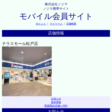
株式会社ノジマ
ノジマ携帯サイト
モバイル会員サイト
ポイント
｜
マイページ
｜
店舗検索
店舗情報
テラスモール松戸店
お知らせ
基本情報
取扱商品
|
店舗へｱｸｾｽ
お知らせ