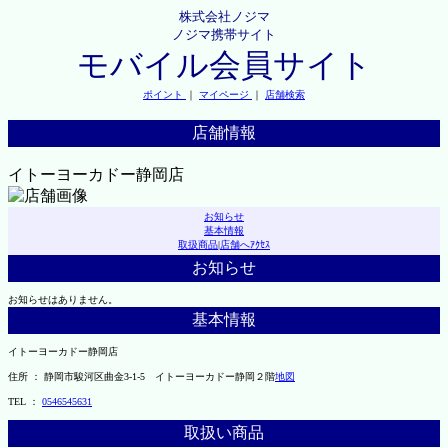
株式会社ノジマ
ノジマ携帯サイト
モバイル会員サイト
ポイント
｜
マイページ
｜
店舗検索
店舗情報
イトーヨーカドー静岡店
お知らせ
基本情報
取扱商品
|
店舗へｱｸｾｽ
お知らせ
お知らせはありません。
基本情報
イトーヨーカドー静岡店
住所 ： 静岡市駿河区曲金3-1-5 イトーヨーカドー静岡２階
地図
TEL ：
0546545631
取扱い商品