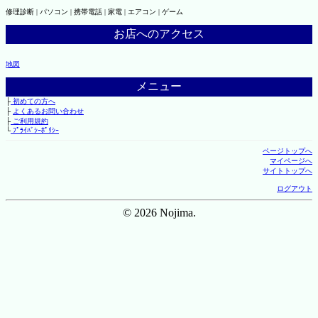
修理診断 | パソコン | 携帯電話 | 家電 | エアコン | ゲーム
お店へのアクセス
地図
メニュー
├
初めての方へ
├
よくあるお問い合わせ
├
ご利用規約
└
ﾌﾟﾗｲﾊﾞｼｰﾎﾟﾘｼｰ
ページトップへ
マイページへ
サイトトップへ
ログアウト
© 2026 Nojima.