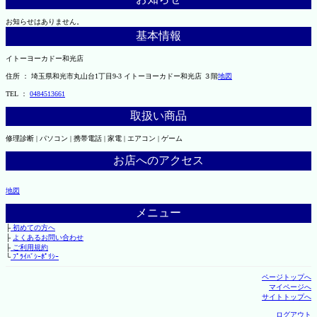
お知らせはありません。
基本情報
イトーヨーカドー和光店
住所 ： 埼玉県和光市丸山台1丁目9-3 イトーヨーカドー和光店 ３階
地図
TEL ：
0484513661
取扱い商品
修理診断 | パソコン | 携帯電話 | 家電 | エアコン | ゲーム
お店へのアクセス
地図
メニュー
├
初めての方へ
├
よくあるお問い合わせ
├
ご利用規約
└
ﾌﾟﾗｲﾊﾞｼｰﾎﾟﾘｼｰ
ページトップへ
マイページへ
サイトトップへ
ログアウト