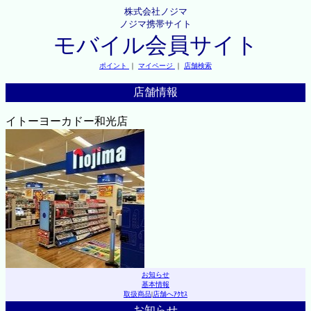
株式会社ノジマ
ノジマ携帯サイト
モバイル会員サイト
ポイント
｜
マイページ
｜
店舗検索
店舗情報
イトーヨーカドー和光店
お知らせ
基本情報
取扱商品
|
店舗へｱｸｾｽ
お知らせ