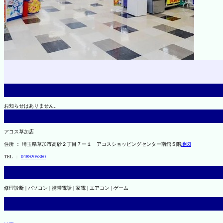
お知らせはありません。
アコス草加店
住所 ： 埼玉県草加市高砂２丁目７ー１ アコスショッピングセンター南館５階
地図
TEL ：
0489205360
修理診断 | パソコン | 携帯電話 | 家電 | エアコン | ゲーム