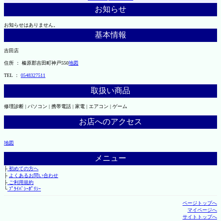
お知らせ
お知らせはありません。
基本情報
吉田店
住所 ： 榛原郡吉田町神戸550
地図
TEL ：
0548327511
取扱い商品
修理診断 | パソコン | 携帯電話 | 家電 | エアコン | ゲーム
お店へのアクセス
地図
メニュー
├
初めての方へ
├
よくあるお問い合わせ
├
ご利用規約
└
ﾌﾟﾗｲﾊﾞｼｰﾎﾟﾘｼｰ
ページトップへ
マイページへ
サイトトップへ