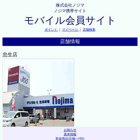
株式会社ノジマ
ノジマ携帯サイト
モバイル会員サイト
ポイント
｜
マイページ
｜
店舗検索
店舗情報
忠生店
お知らせ
基本情報
取扱商品
|
店舗へｱｸｾｽ