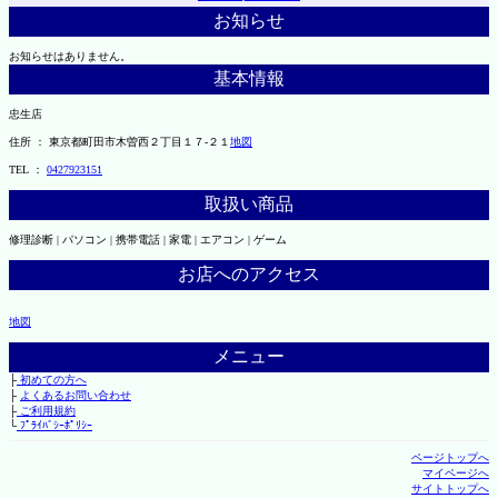
お知らせ
お知らせはありません。
基本情報
忠生店
住所 ： 東京都町田市木曽西２丁目１７-２１
地図
TEL ：
0427923151
取扱い商品
修理診断 | パソコン | 携帯電話 | 家電 | エアコン | ゲーム
お店へのアクセス
地図
メニュー
├
初めての方へ
├
よくあるお問い合わせ
├
ご利用規約
└
ﾌﾟﾗｲﾊﾞｼｰﾎﾟﾘｼｰ
ページトップへ
マイページへ
サイトトップへ