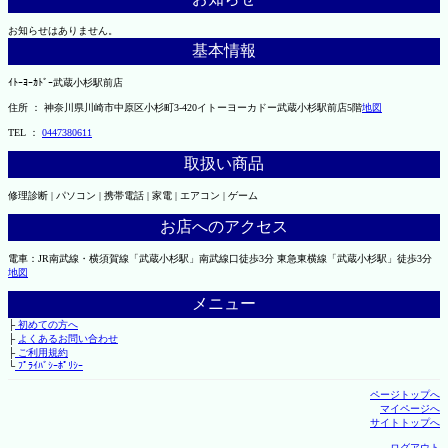
お知らせはありません。
基本情報
ｲﾄｰﾖｰｶﾄﾞｰ武蔵小杉駅前店
住所 ： 神奈川県川崎市中原区小杉町3-420イトーヨーカドー武蔵小杉駅前店5階
地図
TEL ：
0447380611
取扱い商品
修理診断 | パソコン | 携帯電話 | 家電 | エアコン | ゲーム
お店へのアクセス
電車：JR南武線・横須賀線「武蔵小杉駅」南武線口徒歩3分 東急東横線「武蔵小杉駅」徒歩3分
地図
メニュー
├
初めての方へ
├
よくあるお問い合わせ
├
ご利用規約
└
ﾌﾟﾗｲﾊﾞｼｰﾎﾟﾘｼｰ
ページトップへ
マイページへ
サイトトップへ
ログアウト