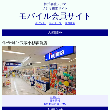
株式会社ノジマ
ノジマ携帯サイト
モバイル会員サイト
ポイント
｜
マイページ
｜
店舗検索
店舗情報
ｲﾄｰﾖｰｶﾄﾞｰ武蔵小杉駅前店
お知らせ
基本情報
取扱商品
|
店舗へｱｸｾｽ
お知らせ