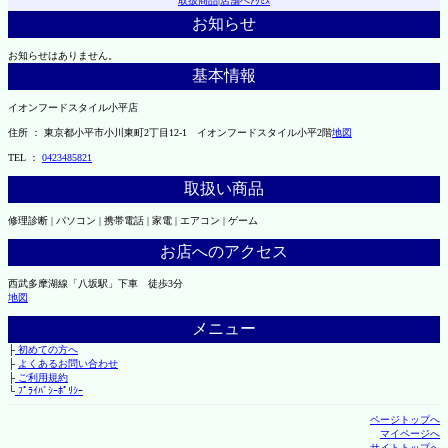
取扱商品
|
店舗へｱｸｾｽ
お知らせ
お知らせはありません。
基本情報
イオンフードスタイル小平店
住所 ： 東京都小平市小川東町2丁目12-1 イオンフードスタイル小平2階
地図
TEL ：
0423485821
取扱い商品
修理診断 | パソコン | 携帯電話 | 家電 | エアコン | ゲーム
お店へのアクセス
西武多摩湖線「八坂駅」下車 徒歩3分
地図
メニュー
├
初めての方へ
├
よくあるお問い合わせ
├
ご利用規約
└
ﾌﾟﾗｲﾊﾞｼｰﾎﾟﾘｼｰ
ページトップへ
マイページへ
サイトトップへ