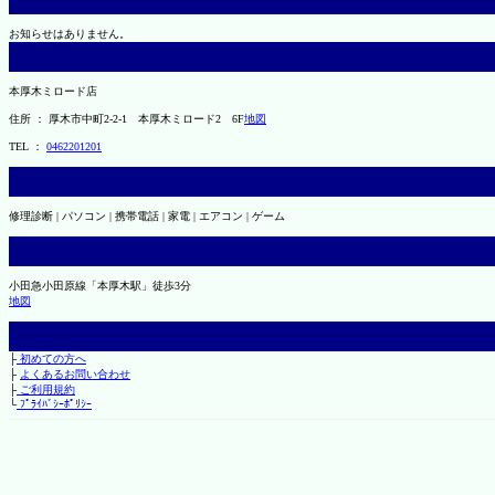
お知らせはありません。
本厚木ミロード店
住所 ： 厚木市中町2-2-1 本厚木ミロード2 6F
地図
TEL ：
0462201201
修理診断 | パソコン | 携帯電話 | 家電 | エアコン | ゲーム
小田急小田原線「本厚木駅」徒歩3分
地図
├
初めての方へ
├
よくあるお問い合わせ
├
ご利用規約
└
ﾌﾟﾗｲﾊﾞｼｰﾎﾟﾘｼｰ