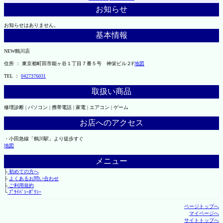
お知らせ
お知らせはありません。
基本情報
NEW鶴川店
住所 ： 東京都町田市能ヶ谷１丁目７番５号 神栄ビル２F
地図
TEL ：
0427376031
取扱い商品
修理診断 | パソコン | 携帯電話 | 家電 | エアコン | ゲーム
お店へのアクセス
・小田急線「鶴川駅」より徒歩すぐ
地図
メニュー
├
初めての方へ
├
よくあるお問い合わせ
├
ご利用規約
└
ﾌﾟﾗｲﾊﾞｼｰﾎﾟﾘｼｰ
ページトップへ
マイページへ
サイトトップへ