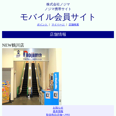
株式会社ノジマ
ノジマ携帯サイト
モバイル会員サイト
ポイント
｜
マイページ
｜
店舗検索
店舗情報
NEW鶴川店
お知らせ
基本情報
取扱商品
|
店舗へｱｸｾｽ