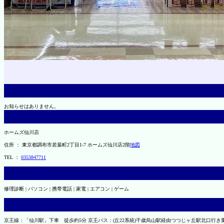
お知らせはありません。
ホームズ仙川店
住所 ： 東京都調布市若葉町2丁目1-7 ホームズ仙川店2階
地図
TEL ：
0353847711
修理診断 | パソコン | 携帯電話 | 家電 | エアコン | ゲーム
京王線：「仙川駅」下車 徒歩約5分 京王バス：(丘22系統)千歳烏山駅経由つつじヶ丘駅北口行き