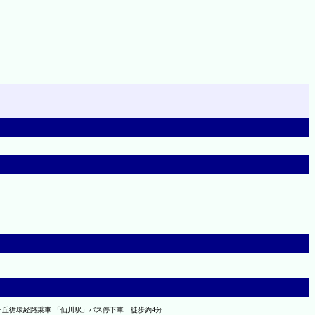
ヶ丘循環経路乗車 「仙川駅」バス停下車 徒歩約4分