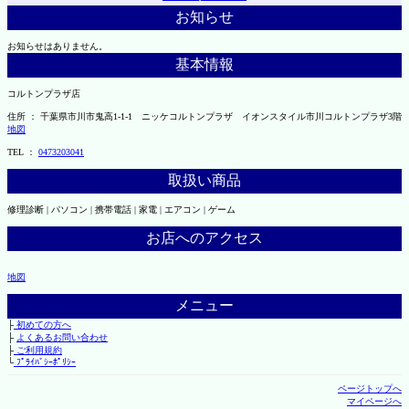
お知らせ
お知らせはありません。
基本情報
コルトンプラザ店
住所 ： 千葉県市川市鬼高1-1-1 ニッケコルトンプラザ イオンスタイル市川コルトンプラザ3階
地図
TEL ：
0473203041
取扱い商品
修理診断 | パソコン | 携帯電話 | 家電 | エアコン | ゲーム
お店へのアクセス
地図
メニュー
├
初めての方へ
├
よくあるお問い合わせ
├
ご利用規約
└
ﾌﾟﾗｲﾊﾞｼｰﾎﾟﾘｼｰ
ページトップへ
マイページへ