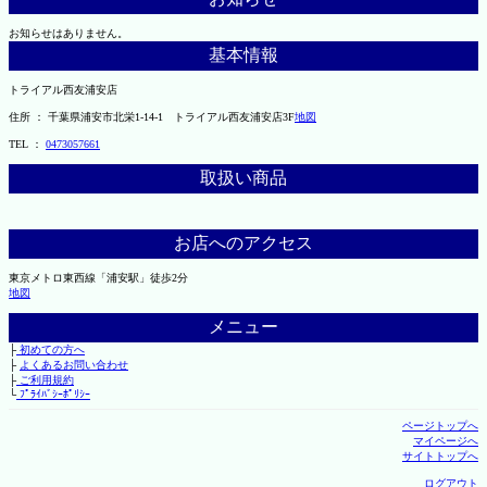
お知らせはありません。
基本情報
トライアル西友浦安店
住所 ： 千葉県浦安市北栄1-14-1 トライアル西友浦安店3F
地図
TEL ：
0473057661
取扱い商品
お店へのアクセス
東京メトロ東西線「浦安駅」徒歩2分
地図
メニュー
├
初めての方へ
├
よくあるお問い合わせ
├
ご利用規約
└
ﾌﾟﾗｲﾊﾞｼｰﾎﾟﾘｼｰ
ページトップへ
マイページへ
サイトトップへ
ログアウト