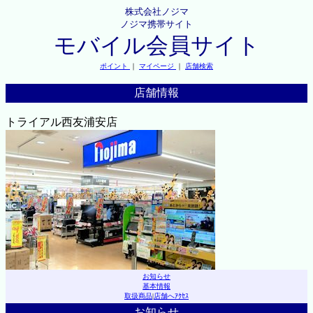
株式会社ノジマ
ノジマ携帯サイト
モバイル会員サイト
ポイント
｜
マイページ
｜
店舗検索
店舗情報
トライアル西友浦安店
お知らせ
基本情報
取扱商品
|
店舗へｱｸｾｽ
お知らせ