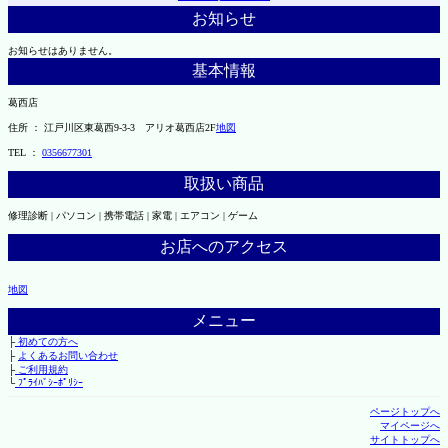
お知らせ
お知らせはありません。
基本情報
葛西店
住所 ： 江戸川区東葛西9-3-3 アリオ葛西店2F
地図
TEL ：
0356677301
取扱い商品
修理診断 | パソコン | 携帯電話 | 家電 | エアコン | ゲーム
お店へのアクセス
地図
メニュー
├
初めての方へ
├
よくあるお問い合わせ
├
ご利用規約
└
ﾌﾟﾗｲﾊﾞｼｰﾎﾟﾘｼｰ
ページトップへ
マイページへ
サイトトップへ