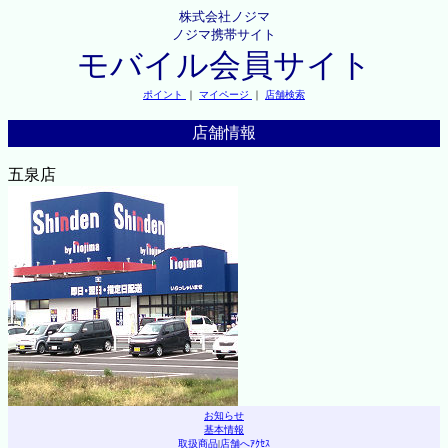
株式会社ノジマ
ノジマ携帯サイト
モバイル会員サイト
ポイント
｜
マイページ
｜
店舗検索
店舗情報
五泉店
お知らせ
基本情報
取扱商品
|
店舗へｱｸｾｽ