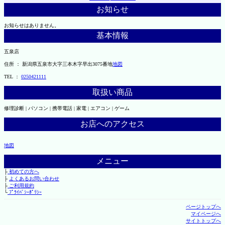
お知らせ
お知らせはありません。
基本情報
五泉店
住所 ： 新潟県五泉市大字三本木字早出3075番地
地図
TEL ：
0250421111
取扱い商品
修理診断 | パソコン | 携帯電話 | 家電 | エアコン | ゲーム
お店へのアクセス
地図
メニュー
├
初めての方へ
├
よくあるお問い合わせ
├
ご利用規約
└
ﾌﾟﾗｲﾊﾞｼｰﾎﾟﾘｼｰ
ページトップへ
マイページへ
サイトトップへ